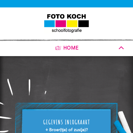
HOME
GEGEVENS INLOGKAART
+ Broer(tje) of zus(je)?