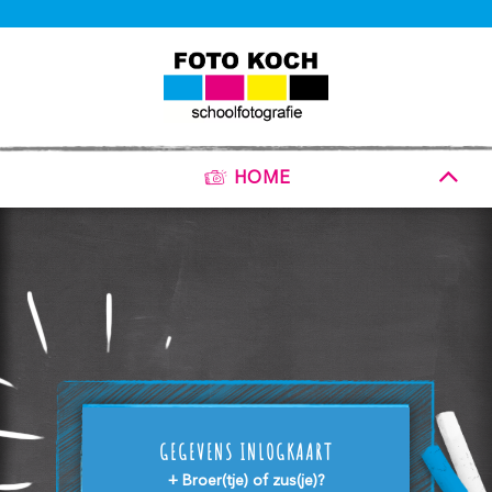
HOME
GEGEVENS INLOGKAART
+ Broer(tje) of zus(je)?