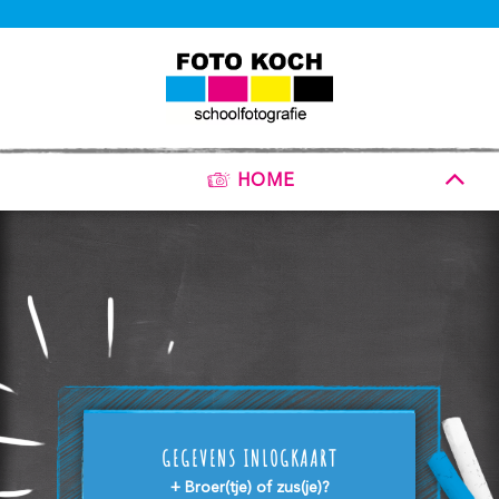
HOME
GEGEVENS INLOGKAART
+ Broer(tje) of zus(je)?