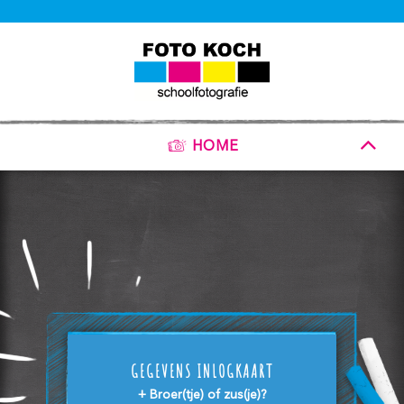
HOME
GEGEVENS INLOGKAART
+ Broer(tje) of zus(je)?