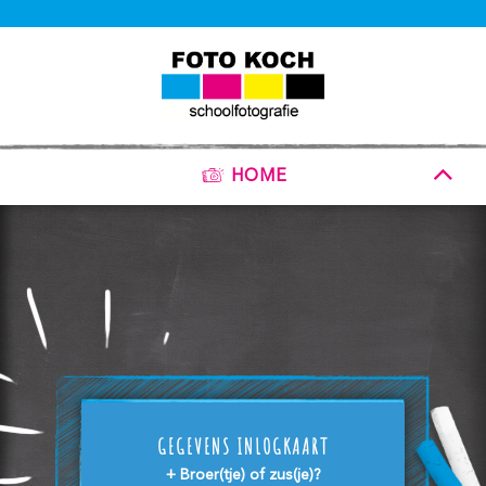
HOME
GEGEVENS INLOGKAART
+ Broer(tje) of zus(je)?