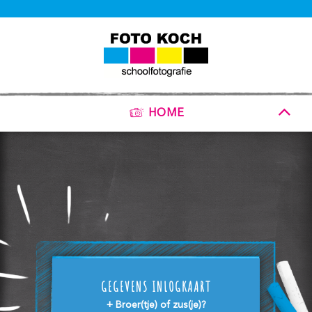
HOME
GEGEVENS INLOGKAART
+ Broer(tje) of zus(je)?