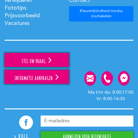
verwijderen
Contact
Fototips
Kleurenblindheid modus
Prijsvoorbeeld
inschakelen
Vacatures
STEL UW VRAAG
INFORMATIE AANVRAGEN
Ma t/m do: 8:00:17:00
Vr: 8:00-16:30
VOLG