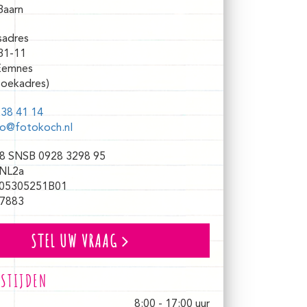
Baarn
sadres
31-11
Eemnes
oekadres)
38 41 14
fo@fotokoch.nl
8 SNSB 0928 3298 95
NL2a
05305251B01
7883
STEL UW VRAAG
STIJDEN
8:00 - 17:00 uur