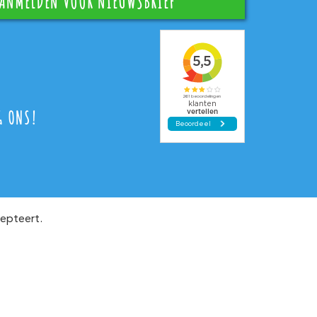
G ONS!
epteert.