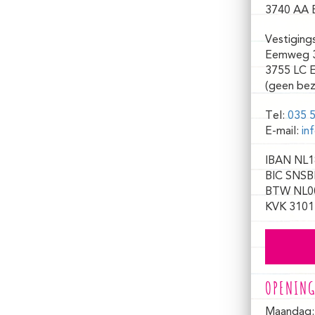
3740 AA 
Vestiging
Eemweg 
3755 LC 
(geen bez
Tel:
035 5
E-mail:
in
IBAN NL1
BIC SNSB
BTW NL0
KVK 3101
OPENING
Maandag: