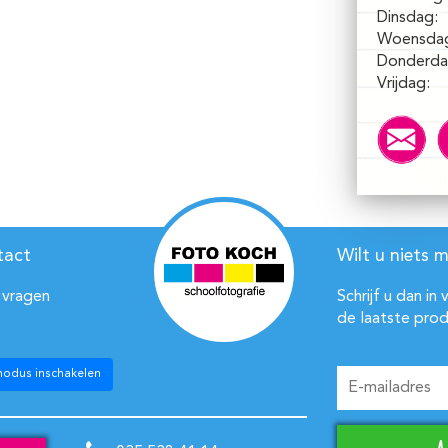
Dinsdag:
Woensda
Donderda
Vrijdag:
tact
Wilt u niets m
 vragen
Schrijf u dan in
de laatste prod
modus inschakelen