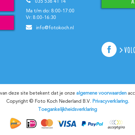
035 538 41 14
Ma t/m do: 8:00-17:00
Vr: 8:00-16:30
info@fotokoch.nl
VOL
van deze site betekent dat je onze
algemene voorwaarden
acc
Copyright © Foto Koch Nederland B.V.
Privacyverklaring.
Toegankelijkheidsverklaring