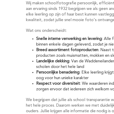
Wij maken schoolfotografie persoonlijk, efficiën
aan ervaring sinds 1932 begrijpen we als geen 
elke leerling op zijn of haar best kunnen vastl
kwaliteit, zodat jullie snel mooie foto's ontvang
Wat ons onderscheidt:
Snelle interne verwerking en levering
: Alle
binnen enkele dagen geleverd, zodat je ni
Breed assortiment fotoproducten
: Naast 
producten zoals muismatten, mokken en sl
Landelijke dekking
: Van de Waddeneilanden
scholen door het hele land
Persoonlijke benadering
: Elke leerling krij
oog voor hun unieke karakter
Respect voor diversiteit
: We waarderen ind
zorgen ervoor dat iedereen zich welkom v
We begrijpen dat jullie als school transparantie
het hele proces. Daarom werken we met duidelij
ouders. Jullie krijgen alle informatie die nodig 