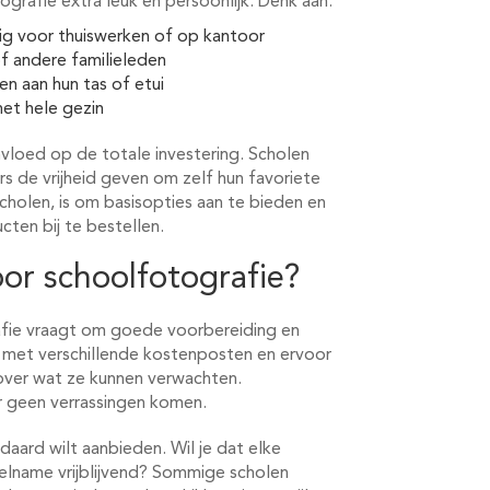
rafie extra leuk en persoonlijk. Denk aan:
g voor thuiswerken of op kantoor
f andere familieleden
en aan hun tas of etui
het hele gezin
nvloed op de totale investering. Scholen
 de vrijheid geven om zelf hun favoriete
scholen, is om basisopties aan te bieden en
ten bij te bestellen.
or schoolfotografie?
fie vraagt om goede voorbereiding en
 met verschillende kostenposten en ervoor
ver wat ze kunnen verwachten.
 er geen verrassingen komen.
daard wilt aanbieden. Wil je dat elke
elname vrijblijvend? Sommige scholen