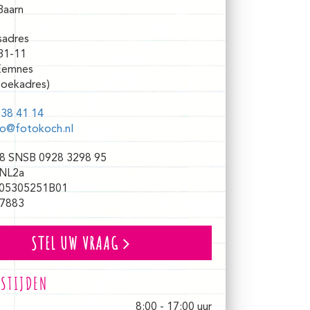
Baarn
sadres
31-11
Eemnes
oekadres)
38 41 14
fo@fotokoch.nl
8 SNSB 0928 3298 95
NL2a
05305251B01
7883
STEL UW VRAAG
STIJDEN
8:00 - 17:00 uur