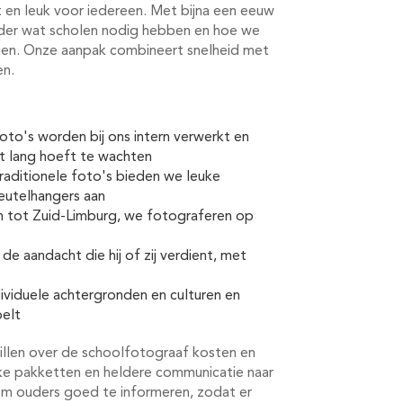
t en leuk voor iedereen. Met bijna een eeuw
ander wat scholen nodig hebben en hoe we
eggen. Onze aanpak combineert snelheid met
en.
 foto's worden bij ons intern verwerkt en
et lang hoeft te wachten
traditionele foto's bieden we leuke
eutelhangers aan
 tot Zuid-Limburg, we fotograferen op
gt de aandacht die hij of zij verdient, met
ividuele achtergronden en culturen en
oelt
 willen over de schoolfotograaf kosten en
ke pakketten en heldere communicatie naar
is om ouders goed te informeren, zodat er