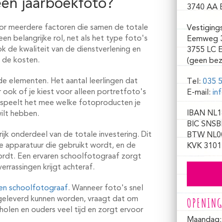
een jaarboekfoto?
3740 AA 
or meerdere factoren die samen de totale
Vestiging
een belangrijke rol, net als het type foto's
Eemweg 
Ook de kwaliteit van de dienstverlening en
3755 LC 
 de kosten.
(geen bez
ende elementen. Het aantal leerlingen dat
Tel:
035 5
 ook of je kiest voor alleen portretfoto's
E-mail:
in
 speelt het mee welke fotoproducten je
IBAN NL1
ilt hebben.
BIC SNSB
rijk onderdeel van de totale investering. Dit
BTW NL0
e apparatuur die gebruikt wordt, en de
KVK 3101
rdt. Een ervaren schoolfotograaf zorgt
errassingen krijgt achteraf.
en schoolfotograaf
. Wanneer foto's snel
 geleverd kunnen worden, vraagt dat om
OPENING
olen en ouders veel tijd en zorgt ervoor
Maandag: