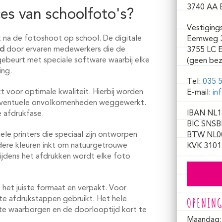
3740 AA 
es van schoolfoto's?
Vestiging
 na de fotoshoot op school. De digitale
Eemweg 
rd
door ervaren medewerkers die de
3755 LC 
 gebeurt met speciale software waarbij elke
(geen bez
ing.
Tel:
035 5
t voor optimale kwaliteit. Hierbij worden
E-mail:
in
n eventuele onvolkomenheden weggewerkt.
IBAN NL1
 afdrukfase.
BIC SNSB
le printers die speciaal zijn ontworpen
BTW NL0
dere kleuren inkt om natuurgetrouwe
KVK 3101
Tijdens het afdrukken wordt elke foto
het juiste formaat en verpakt. Voor
te afdrukstappen gebruikt. Het hele
OPENING
 te waarborgen en de doorlooptijd kort te
Maandag: