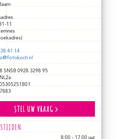
Baarn
sadres
31-11
Eemnes
oekadres)
38 41 14
fo@fotokoch.nl
8 SNSB 0928 3298 95
NL2a
05305251B01
7883
STEL UW VRAAG
STIJDEN
8:00 - 17:00 uur