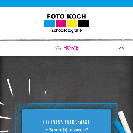
HOME
GEGEVENS INLOGKAART
+ Broer(tje) of zus(je)?