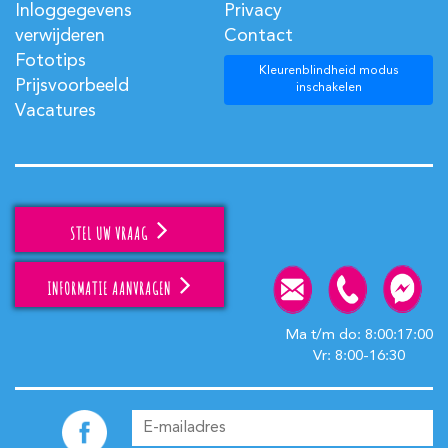
Inloggegevens
Privacy
verwijderen
Contact
Fototips
Kleurenblindheid modus
Prijsvoorbeeld
inschakelen
Vacatures
STEL UW VRAAG
INFORMATIE AANVRAGEN
Ma t/m do: 8:00:17:00
Vr: 8:00-16:30