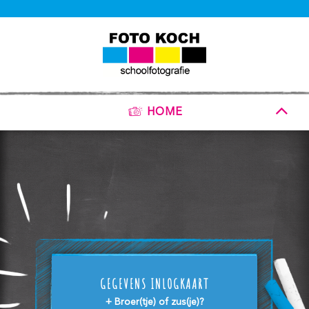
HOME
GEGEVENS INLOGKAART
+ Broer(tje) of zus(je)?