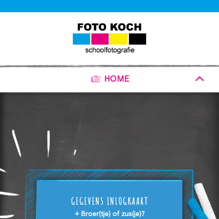
HOME
GEGEVENS INLOGKAART
+ Broer(tje) of zus(je)?