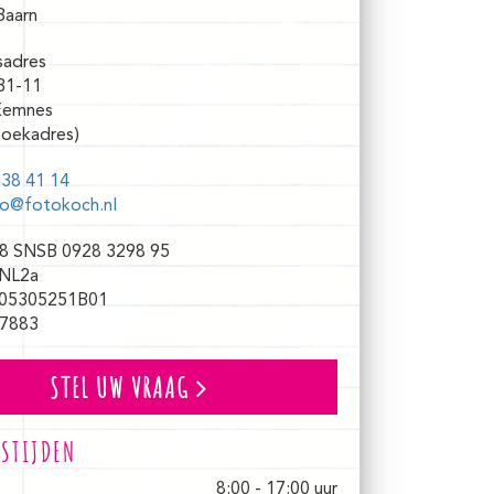
Baarn
sadres
31-11
Eemnes
oekadres)
38 41 14
fo@fotokoch.nl
8 SNSB 0928 3298 95
NL2a
05305251B01
7883
STEL UW VRAAG
STIJDEN
8:00 - 17:00 uur