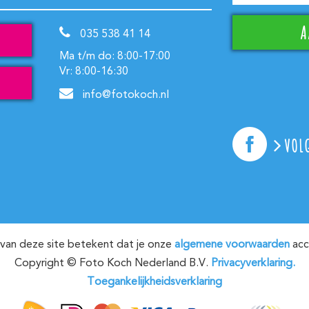
035 538 41 14
Ma t/m do: 8:00-17:00
Vr: 8:00-16:30
info@fotokoch.nl
VOL
van deze site betekent dat je onze
algemene voorwaarden
acc
Copyright © Foto Koch Nederland B.V.
Privacyverklaring.
Toegankelijkheidsverklaring