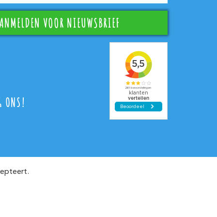
G ONS!
epteert.