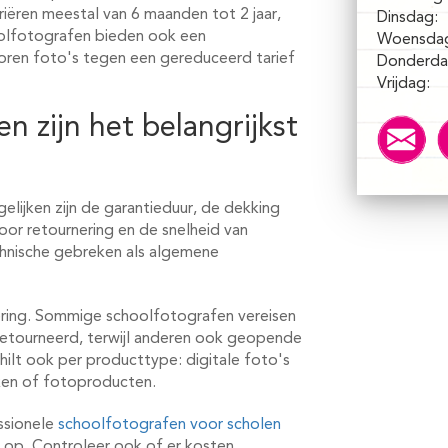
iëren meestal van 6 maanden tot 2 jaar,
Dinsdag:
oolfotografen bieden ook een
Woensda
loren foto's tegen een gereduceerd tarief
Donderda
Vrijdag:
 zijn het belangrijkst
lijken zijn de garantieduur, de dekking
or retournering en de snelheid van
chnische gebreken als algemene
ering. Sommige schoolfotografen vereisen
eretourneerd, terwijl anderen ook geopende
ilt ook per producttype: digitale foto's
ken of fotoproducten.
essionele
schoolfotografen voor scholen
 op. Controleer ook of er kosten