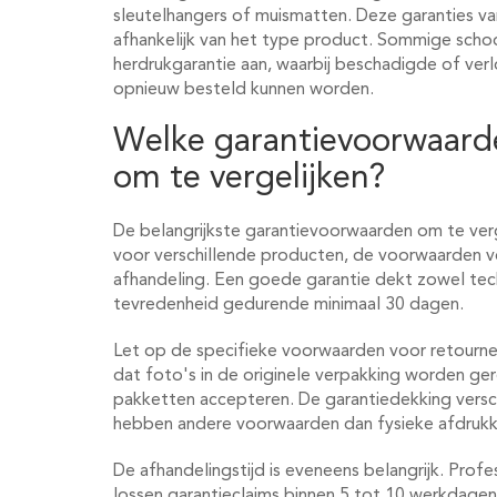
sleutelhangers of muismatten. Deze garanties var
afhankelijk van het type product. Sommige sch
herdrukgarantie aan, waarbij beschadigde of ver
opnieuw besteld kunnen worden.
Welke garantievoorwaarden
om te vergelijken?
De belangrijkste garantievoorwaarden om te verge
voor verschillende producten, de voorwaarden vo
afhandeling. Een goede garantie dekt zowel te
tevredenheid gedurende minimaal 30 dagen.
Let op de specifieke voorwaarden voor retourn
dat foto's in de originele verpakking worden g
pakketten accepteren. De garantiedekking versch
hebben andere voorwaarden dan fysieke afdruk
De afhandelingstijd is eveneens belangrijk. Prof
lossen garantieclaims binnen 5 tot 10 werkdagen