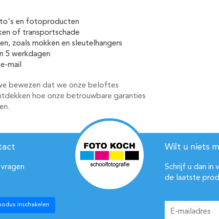
oto's en fotoproducten
ken of transportschade
ten, zoals mokken en sleutelhangers
nen 5 werkdagen
 e-mail
 we bewezen dat we onze beloftes
tdekken hoe onze betrouwbare garanties
en.
tact
Wilt u niets m
 vragen
Schrijf u dan in
de laatste prod
modus inschakelen