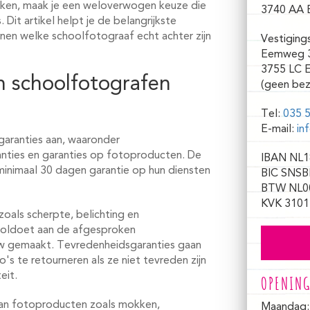
jken, maak je een weloverwogen keuze die
3740 AA 
Dit artikel helpt je de belangrijkste
nnen welke schoolfotograaf echt achter zijn
Vestiging
Eemweg 
3755 LC 
n schoolfotografen
(geen bez
Tel:
035 5
E-mail:
in
garanties aan, waaronder
anties en garanties op fotoproducten. De
IBAN NL1
inimaal 30 dagen garantie op hun diensten
BIC SNSB
BTW NL0
KVK 3101
oals scherpte, belichting en
 voldoet aan de afgesproken
w gemaakt. Tevredenheidsgaranties gaan
s te retourneren als ze niet tevreden zijn
eit.
OPENING
an fotoproducten zoals mokken,
Maandag: