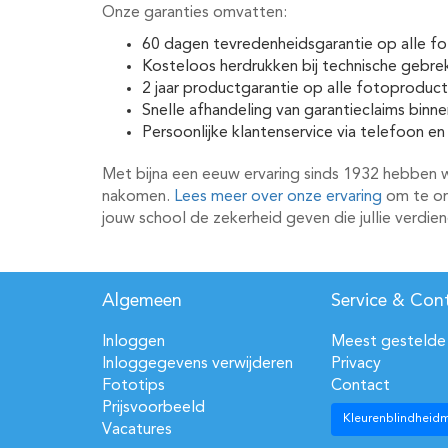
Onze garanties omvatten:
60 dagen tevredenheidsgarantie op alle f
Kosteloos herdrukken bij technische gebre
2 jaar productgarantie op alle fotoproduc
Snelle afhandeling van garantieclaims bin
Persoonlijke klantenservice via telefoon en
Met bijna een eeuw ervaring sinds 1932 hebben
nakomen.
Lees meer over onze ervaring
om te on
jouw school de zekerheid geven die jullie verdien
Algemeen
Service & Con
Inloggen
Meest gestelde
Inloggegevens verwijderen
Privacy
Fototips
Contact
Prijsvoorbeeld
Kleurenblindheid
Vacatures