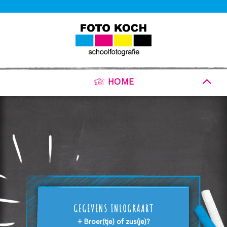
HOME
GEGEVENS INLOGKAART
+ Broer(tje) of zus(je)?