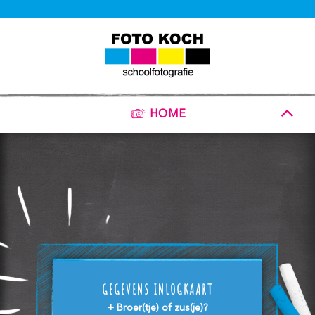
HOME
GEGEVENS INLOGKAART
+ Broer(tje) of zus(je)?