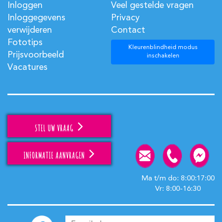
Inloggen
Veel gestelde vragen
Inloggegevens
Privacy
verwijderen
Contact
Fototips
Kleurenblindheid modus
Prijsvoorbeeld
inschakelen
Vacatures
STEL UW VRAAG
INFORMATIE AANVRAGEN
Ma t/m do: 8:00:17:00
Vr: 8:00-16:30