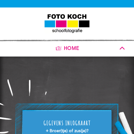
HOME
GEGEVENS INLOGKAART
+ Broer(tje) of zus(je)?