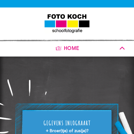
HOME
GEGEVENS INLOGKAART
+ Broer(tje) of zus(je)?