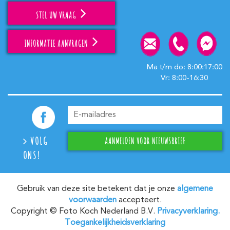
STEL UW VRAAG
INFORMATIE AANVRAGEN
Ma t/m do: 8:00:17:00
Vr: 8:00-16:30
VOLG
ONS!
Gebruik van deze site betekent dat je onze
algemene
voorwaarden
accepteert.
Copyright © Foto Koch Nederland B.V.
Privacyverklaring.
Toegankelijkheidsverklaring