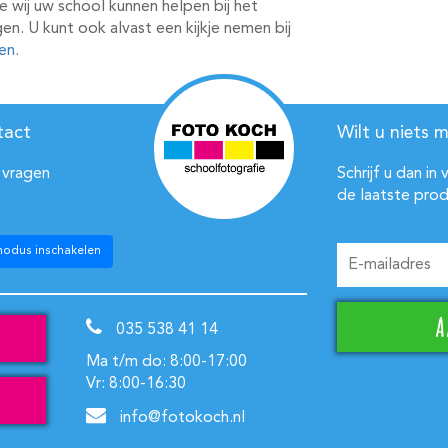
wij uw school kunnen helpen bij het
gen. U kunt ook alvast een kijkje nemen bij
en
.
tact
Wilt u niets m
 vragen
Schrijf u dan in
de laatste prod
modus inschakelen
035 538 41 14
Ma t/m do: 8:00-17:00
Vr: 8:00-16:30
info@fotokoch.nl