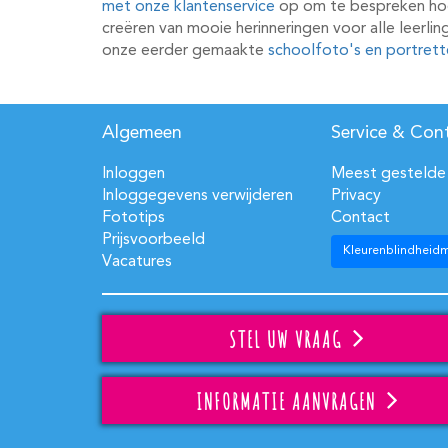
met onze klantenservice
op om te bespreken hoe 
creëren van mooie herinneringen voor alle leerlin
onze eerder gemaakte
schoolfoto's en portrett
Algemeen
Service & Con
Inloggen
Meest gestelde
Inloggegevens verwijderen
Privacy
Fototips
Contact
Prijsvoorbeeld
Kleurenblindheid
Vacatures
STEL UW VRAAG
INFORMATIE AANVRAGEN