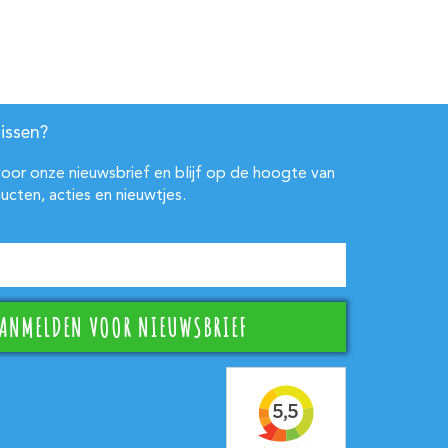
issen?
 voor onze nieuwsbrief en blijf op de hoogte van
ucten, acties en nieuwtjes.