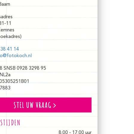
Baarn
sadres
31-11
Eemnes
oekadres)
38 41 14
fo@fotokoch.nl
8 SNSB 0928 3298 95
NL2a
05305251B01
7883
STEL UW VRAAG
STIJDEN
8:00 - 17:00 uur