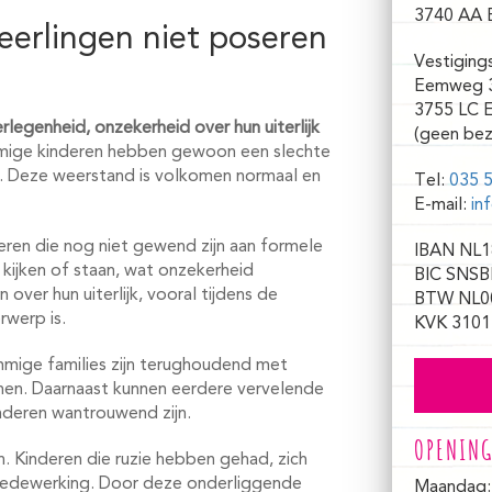
3740 AA 
erlingen niet poseren
Vestiging
Eemweg 
3755 LC 
rlegenheid, onzekerheid over hun uiterlijk
(geen bez
ige kinderen hebben gewoon een slechte
t. Deze weerstand is volkomen normaal en
Tel:
035 5
E-mail:
in
deren die nog niet gewend zijn aan formele
IBAN NL1
kijken of staan, wat onzekerheid
BIC SNSB
over hun uiterlijk, vooral tijdens de
BTW NL0
rwerp is.
KVK 3101
mmige families zijn terughoudend met
enen. Daarnaast kunnen eerdere vervelende
nderen wantrouwend zijn.
OPENING
 Kinderen die ruzie hebben gehad, zich
medewerking. Door deze onderliggende
Maandag: