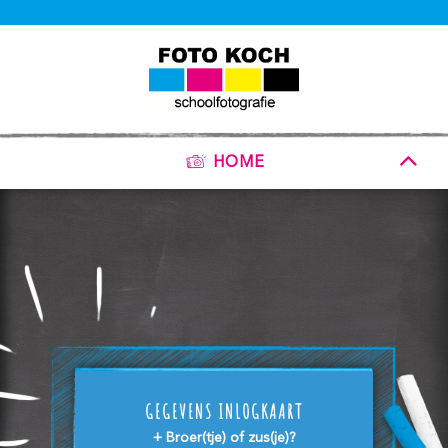
HOME
GEGEVENS INLOGKAART
+ Broer(tje) of zus(je)?