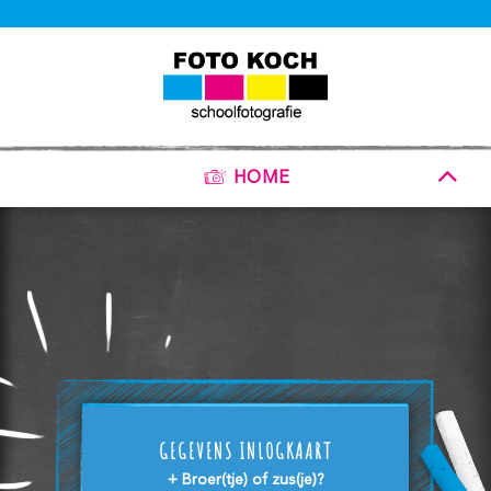
HOME
GEGEVENS INLOGKAART
+ Broer(tje) of zus(je)?