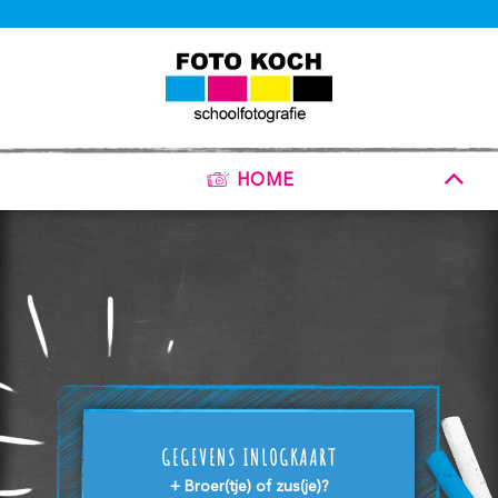
HOME
GEGEVENS INLOGKAART
+ Broer(tje) of zus(je)?